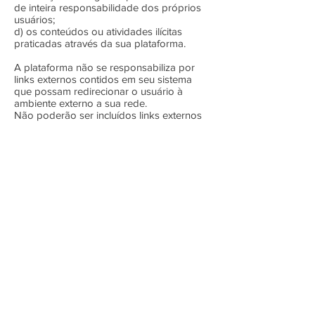
de inteira responsabilidade dos próprios
usuários;
d) os conteúdos ou atividades ilícitas
praticadas através da sua plataforma.
A plataforma não se responsabiliza por
links externos contidos em seu sistema
que possam redirecionar o usuário à
ambiente externo a sua rede.
Não poderão ser incluídos links externos
ou páginas que sirvam para fins
comerciais ou publicitários ou quaisquer
informações ilícitas, violentas, polêmicas,
pornográficas, xenofóbicas,
discriminatórias ou ofensivas.
11. Dos direitos autorais
O presente Termo de Uso concede aos
usuários uma licença não exclusiva, não
transferível e não sublicenciável, para
acessar e fazer uso da plataforma e dos
serviços e produtos por ela
disponibilizados.