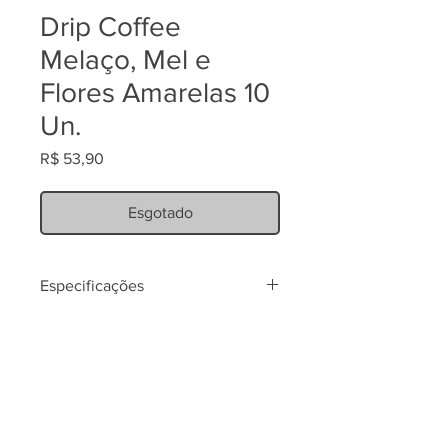
Drip Coffee
Melaço, Mel e
Flores Amarelas 10
Un.
Preço
R$ 53,90
Esgotado
Especificações
Café especial torrado e moído:
100%
arábica.
Notas sensoriais
: Melaço, Mel
e Flores Amarelas.
Produtor
: Orlando
Von de Osten.
Região
: Cornélio
Procópio - PR.
As sensações irão variar de acordo