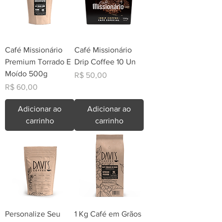
Café Missionário
Café Missionário
Premium Torrado E
Drip Coffee 10 Un
Moído 500g
Preço
R$ 50,00
Preço
R$ 60,00
Adicionar ao
Adicionar ao
carrinho
carrinho
Personalize Seu
1 Kg Café em Grãos