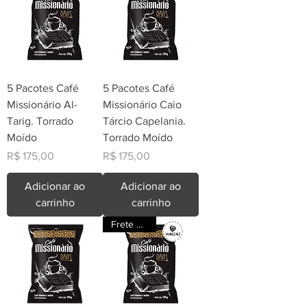
5 Pacotes Café
5 Pacotes Café
Missionário Al-
Missionário Caio
Tarig. Torrado
Tárcio Capelania.
Moído
Torrado Moído
Preço
Preço
R$ 175,00
R$ 175,00
Adicionar ao
Adicionar ao
carrinho
carrinho
Frete Grátis