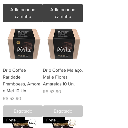
Adicionar ao
Adicionar ao
carrinho
carrinho
Drip Coffee
Drip Coffee Melaço,
Raridade
Mel e Flores
Framboesa, Amora
Amarelas 10 Un.
e Mel 10 Un.
Preço
R$ 53,90
Preço
R$ 53,90
Esgotado
Esgotado
Frete Grátis
Frete Grátis