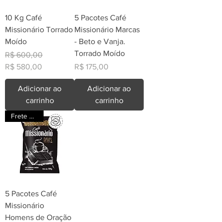
10 Kg Café
5 Pacotes Café
Missionário Torrado
Missionário Marcas
Moído
- Beto e Vanja.
Torrado Moído
Preço normal
Preço promocional
R$ 600,00
Preço
R$ 580,00
R$ 175,00
Adicionar ao
Adicionar ao
carrinho
carrinho
Frete Grátis
5 Pacotes Café
Missionário
Homens de Oração