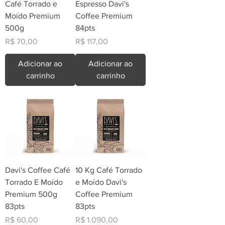
Café Torrado e
Espresso Davi's
Moído Premium
Coffee Premium
500g
84pts
Preço
Preço
R$ 70,00
R$ 117,00
Adicionar ao
Adicionar ao
carrinho
carrinho
Davi's Coffee Café
10 Kg Café Torrado
Torrado E Moído
e Moído Davi's
Premium 500g
Coffee Premium
83pts
83pts
Preço
Preço
R$ 60,00
R$ 1.090,00